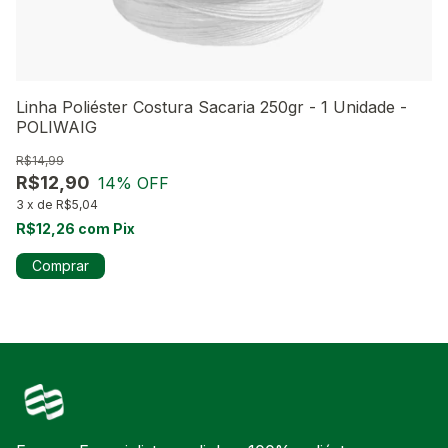
Linha Poliéster Costura Sacaria 250gr - 1 Unidade -
Li
POLIWAIG
(
R$14,99
R$
R$12,90
R
14
% OFF
3
x
de
R$5,04
12
R$12,26
com
Pix
R