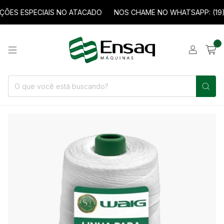
ES ESPECIAIS NO ATACADO
NOS CHAME NO WHATSAPP: (19) 
0